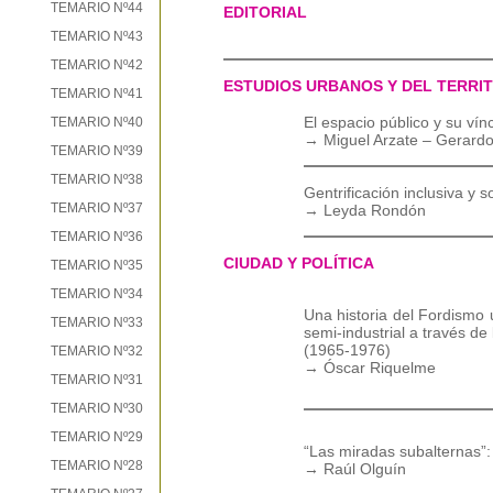
TEMARIO Nº44
EDITORIAL
TEMARIO Nº43
TEMARIO Nº42
ESTUDIOS URBANOS Y DEL TERRI
TEMARIO Nº41
El espacio público y su vín
TEMARIO Nº40
→ Miguel Arzate – Gerardo
TEMARIO Nº39
TEMARIO Nº38
Gentrificación inclusiva y 
TEMARIO Nº37
→ Leyda Rondón
TEMARIO Nº36
CIUDAD Y POLÍTICA
TEMARIO Nº35
TEMARIO Nº34
Una historia del Fordismo 
TEMARIO Nº33
semi-industrial a través d
(1965-1976)
TEMARIO Nº32
→ Óscar Riquelme
TEMARIO Nº31
TEMARIO Nº30
TEMARIO Nº29
“Las miradas subalternas”:
TEMARIO Nº28
→ Raúl Olguín