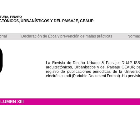
TURA, FINARQ
TÓNICOS, URBANÍSTICOS Y DEL PAISAJE, CEAUP
orial
Declaración de Ética y prevención de malas prácticas
Normas 
La Revista de Diseño Urbano & Paisaje. DU&P, ISSN
arquitectónicos, Urbanísticos y del Paisaje CEAUP, per
registro de publicaciones periódicas de la Univers
electrónico pdf (Portable Document Format). Ha pervivi
OLUMEN XIII